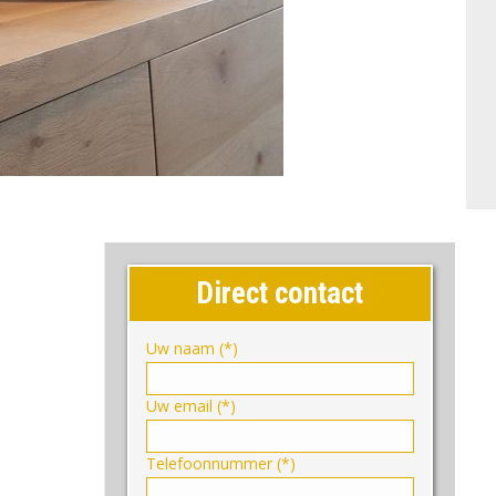
Direct contact
Uw naam (*)
Uw email (*)
Telefoonnummer (*)