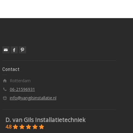
Contact
Rotterdam
06-21596931
info@vangilsinstallatie.nl
D. van Gils Installatietechniek
4.8