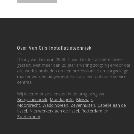
Over Van Gils Installatietechniek
Danny van Gils is in 2008 D. van Gils Installatietechniek
gestart. Met meer dan 25 jaar ervaring zorgt hij ervoor dat
alle werkzaamheden op een professionele en zorgvuldige
manier worden uitgevoerd en staat een optimale service
centraal.
Wij leveren onze diensten in de omgeving van
Bergschenhoek
,
Moerkapelle
,
Bleiswijk
,
Moordrecht
,
Waddinxveen
,
Zevenhuizen
,
Capelle aan de
IJssel
,
Nieuwerkerk aan de IJssel
,
Rotterdam
en
Zoetermeer
.