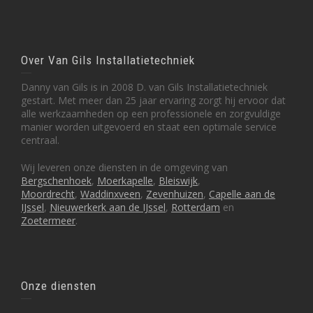
Over Van Gils Installatietechniek
Danny van Gils is in 2008 D. van Gils Installatietechniek
gestart. Met meer dan 25 jaar ervaring zorgt hij ervoor dat
alle werkzaamheden op een professionele en zorgvuldige
manier worden uitgevoerd en staat een optimale service
centraal.
Wij leveren onze diensten in de omgeving van
Bergschenhoek
,
Moerkapelle
,
Bleiswijk
,
Moordrecht
,
Waddinxveen
,
Zevenhuizen
,
Capelle aan de
IJssel
,
Nieuwerkerk aan de IJssel
,
Rotterdam
en
Zoetermeer
.
Onze diensten