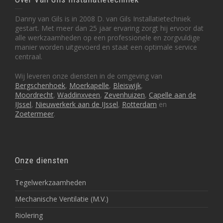
Danny van Gils is in 2008 D. van Gils Installatietechniek
gestart. Met meer dan 25 jaar ervaring zorgt hij ervoor dat
alle werkzaamheden op een professionele en zorgvuldige
manier worden uitgevoerd en staat een optimale service
centraal.
Wij leveren onze diensten in de omgeving van
Bergschenhoek
,
Moerkapelle
,
Bleiswijk
,
Moordrecht
,
Waddinxveen
,
Zevenhuizen
,
Capelle aan de
IJssel
,
Nieuwerkerk aan de IJssel
,
Rotterdam
en
Zoetermeer
.
Onze diensten
Tegelwerkzaamheden
Mechanische Ventilatie (M.V.)
Riolering