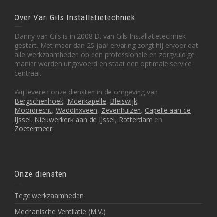
Over Van Gils Installatietechniek
Danny van Gils is in 2008 D. van Gils Installatietechniek
gestart. Met meer dan 25 jaar ervaring zorgt hij ervoor dat
alle werkzaamheden op een professionele en zorgvuldige
manier worden uitgevoerd en staat een optimale service
centraal.
Wij leveren onze diensten in de omgeving van
Bergschenhoek
,
Moerkapelle
,
Bleiswijk
,
Moordrecht
,
Waddinxveen
,
Zevenhuizen
,
Capelle aan de
IJssel
,
Nieuwerkerk aan de IJssel
,
Rotterdam
en
Zoetermeer
.
Onze diensten
Tegelwerkzaamheden
Mechanische Ventilatie (M.V.)